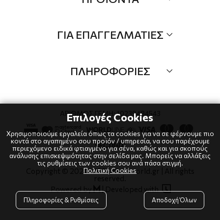
Τα Νέα μας
Όλα τα προιόντα
ΓΙΑ ΕΠΑΓΓΕΛΜΑΤΙΕΣ
Προσφορές
Νέες αφίξεις
B2B
Brands
ΠΛΗΡΟΦΟΡΙΕΣ
Λογαριαμός
Τρόποι αποστολής
Όροι χρήσης
Τρόποι πληρωμής
Πολιτική Cookies
ΑΡΙΘΜΟΣ ΓΕΜΗ: 10239484543
Επιλογές Cookies
Επιστροφές
Πολιτική Απορρήτου
Χρησιμοποιούμε εργαλεία όπως τα cookies για να σε φέρνουμε πιο
κοντά στο αγαπημένο σου προϊόν / υπηρεσία, να σου παρέχουμε
περιεχόμενο ειδικά φτιαγμένο για σένα, καθώς και για σκοπούς
ανάλυσης επισκεψιμότητας στην σελίδα μας. Μπορείς να αλλάξεις
τις ρυθμίσεις των cookies σου ανά πάσα στιγμή.
Πολιτική Cookies
Copyright © 2024
-2026 dianaworld.gr | All rights
reserved.

Powered by
|
Developed with

Πληροφορίες & Ρυθμίσεις
Αποδοχή Όλων