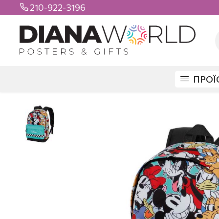
210-922-3196

ΠΡΟΪ
DIANAWORLD
ΠΡΟΪΟΝΤΑ
ΤΣΑΝΤΕΣ
ΣΧΟΛΙΚΕΣ
MICKEY BACKPA