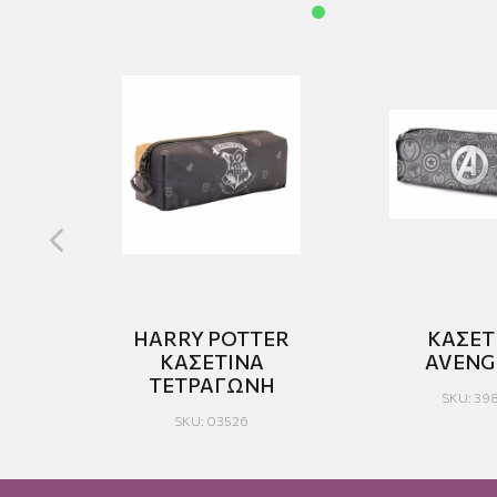
HARRY POTTER
ΚΑΣΕΤ
ASA
ΚΑΣΕΤΙΝΑ
AVENG
ΤΕΤΡΑΓΩΝΗ
SKU: 39
SKU: 03526