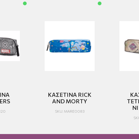
ΙΝΑ
ΚΑΣΕΤΙΝΑ RICK
ΚΑ
ERS
AND MORTY
ΤΕΤ
Ν
820
SKU: MARE0083
SK