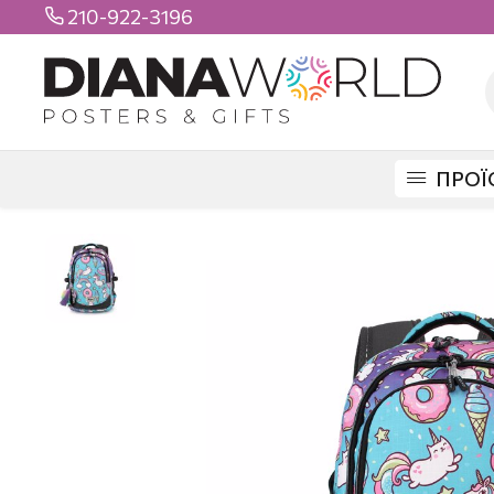
210-922-3196

ΠΡΟΪ
DIANAWORLD
ΠΡΟΪΟΝΤΑ
ΤΣΑΝΤΕΣ
ΣΧΟΛΙΚΕΣ
3 ΘΕΣΕΩΝ
ΣΧΟΛ