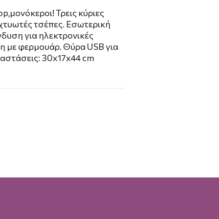
p,μονόκεροι! Τρεις κύριες
ιχτυωτές τσέπες. Εσωτερική
νδυση για ηλεκτρονικές
πη με φερμουάρ. Θύρα USB για
ιαστάσεις: 30x17x44 cm