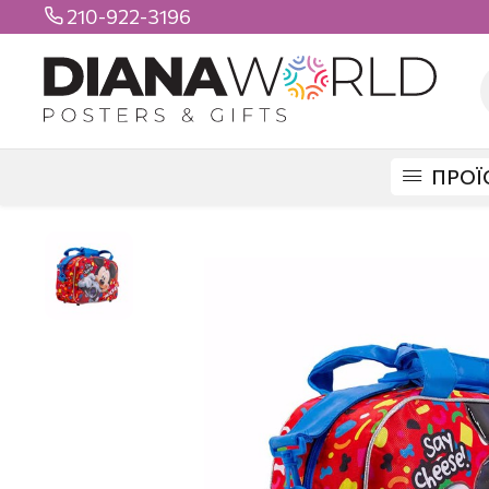
210-922-3196

ΠΡΟΪ
DIANAWORLD
ΠΡΟΪΟΝΤΑ
ΤΣΑΝΤΕΣ
SPORT BAG
MICKEY SAY CH