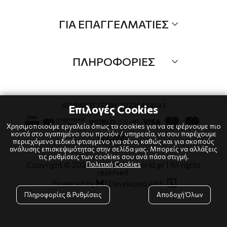
Τα Νέα μας
Όλα τα προιόντα
ΓΙΑ ΕΠΑΓΓΕΛΜΑΤΙΕΣ
Προσφορές
Νέες αφίξεις
B2B
Brands
ΠΛΗΡΟΦΟΡΙΕΣ
Λογαριαμός
Τρόποι αποστολής
Όροι χρήσης
Τρόποι πληρωμής
Πολιτική Cookies
ΑΡΙΘΜΟΣ ΓΕΜΗ: 10239484543
Επιλογές Cookies
Επιστροφές
Πολιτική Απορρήτου
Χρησιμοποιούμε εργαλεία όπως τα cookies για να σε φέρνουμε πιο
κοντά στο αγαπημένο σου προϊόν / υπηρεσία, να σου παρέχουμε
περιεχόμενο ειδικά φτιαγμένο για σένα, καθώς και για σκοπούς
ανάλυσης επισκεψιμότητας στην σελίδα μας. Μπορείς να αλλάξεις
τις ρυθμίσεις των cookies σου ανά πάσα στιγμή.
Πολιτική Cookies
Copyright © 2024
-2026 dianaworld.gr | All rights
reserved.

Powered by
|
Developed with

Πληροφορίες & Ρυθμίσεις
Αποδοχή Όλων