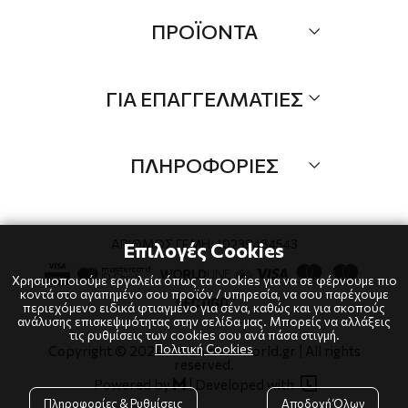
Σχετικά
ΠΡΟΪΟΝΤΑ
Επικοινωνία
Τα Νέα μας
Όλα τα προιόντα
ΓΙΑ ΕΠΑΓΓΕΛΜΑΤΙΕΣ
Προσφορές
Νέες αφίξεις
B2B
Brands
ΠΛΗΡΟΦΟΡΙΕΣ
Λογαριαμός
Τρόποι αποστολής
Όροι χρήσης
Τρόποι πληρωμής
Πολιτική Cookies
ΑΡΙΘΜΟΣ ΓΕΜΗ: 10239484543
Επιλογές Cookies
Επιστροφές
Πολιτική Απορρήτου
Χρησιμοποιούμε εργαλεία όπως τα cookies για να σε φέρνουμε πιο
κοντά στο αγαπημένο σου προϊόν / υπηρεσία, να σου παρέχουμε
περιεχόμενο ειδικά φτιαγμένο για σένα, καθώς και για σκοπούς
ανάλυσης επισκεψιμότητας στην σελίδα μας. Μπορείς να αλλάξεις
τις ρυθμίσεις των cookies σου ανά πάσα στιγμή.
Πολιτική Cookies
Copyright © 2024
-2026 dianaworld.gr | All rights
reserved.

Powered by
|
Developed with

Πληροφορίες & Ρυθμίσεις
Αποδοχή Όλων