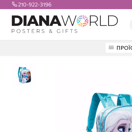
210-922-3196

ΠΡΟΪ
DIANAWORLD
ΠΡΟΪΟΝΤΑ
ΤΣΑΝΤΕΣ
ΝΗΠΙΑΓΩΓΕΙΟΥ
ΑΠΛΕΣ
FR