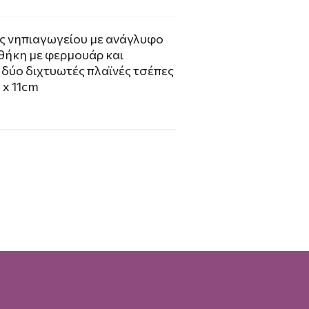
ς νηπιαγωγείου με ανάγλυφο
 θήκη με φερμουάρ και
 δύο διχτυωτές πλαϊνές τσέπες
 x 11cm