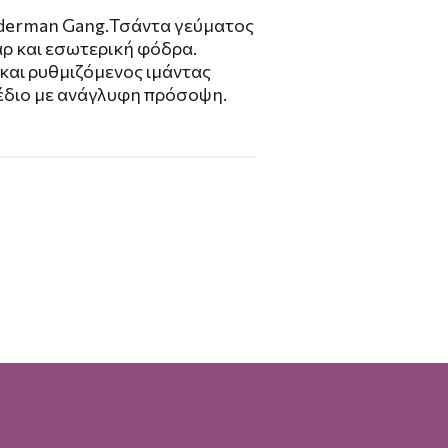
iderman Gang.Τσάντα γεύματος
ρ και εσωτερική φόδρα.
και ρυθμιζόμενος ιμάντας
έδιο με ανάγλυφη πρόσοψη.