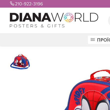
210-922-3196

ΠΡΟΪ
DIANAWORLD
ΠΡΟΪΟΝΤΑ
ΤΣΑΝΤΕΣ
LUNCH BOX
SPIDERMAN 3D