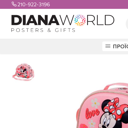
210-922-3196

ΠΡΟΪ
DIANAWORLD
ΠΡΟΪΟΝΤΑ
ΤΣΑΝΤΕΣ
LUNCH BOX
MINNIE 3D LU