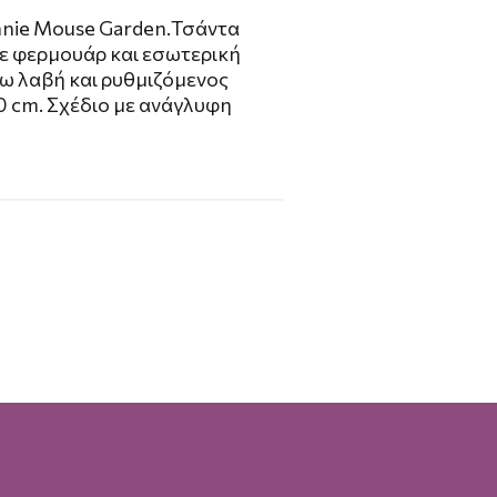
nnie Mouse Garden.Τσάντα
ε φερμουάρ και εσωτερική
ω λαβή και ρυθμιζόμενος
0 cm. Σχέδιο με ανάγλυφη