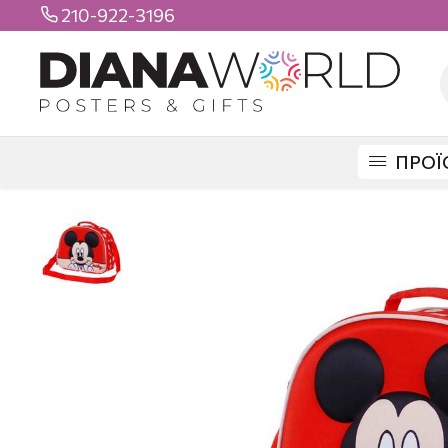
210-922-3196

ΠΡΟΪ
DIANAWORLD
ΠΡΟΪΟΝΤΑ
ΤΣΑΝΤΕΣ
LUNCH BOX
MICKEY 3D LU