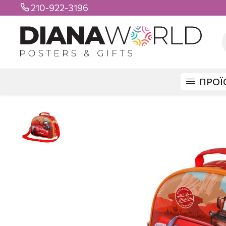
210-922-3196

ΠΡΟΪ
DIANAWORLD
ΠΡΟΪΟΝΤΑ
ΤΣΑΝΤΕΣ
LUNCH BOX
CARS 3 3D LUN