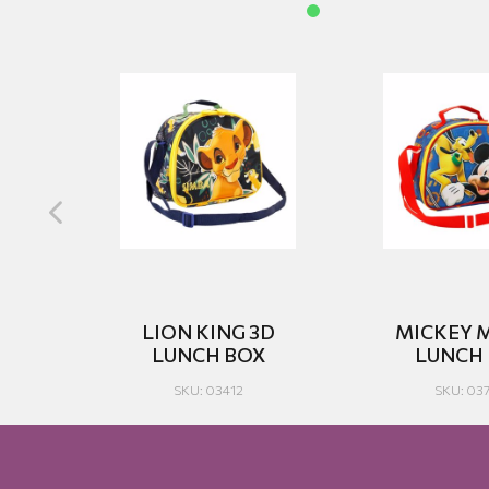
D
LION KING 3D
MICKEY 
X
LUNCH BOX
LUNCH
SKU: 03412
SKU: 03