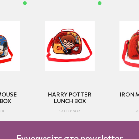
MOUSE
HARRY POTTER
IRON 
 BOX
LUNCH BOX
708
SKU: 01602
SK
Εγγραφείτε στο newsletter