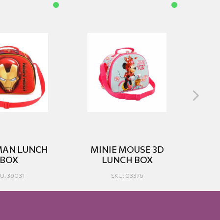
MAN LUNCH
MINIE MOUSE 3D
MI
BΟΧ
LUNCH BOX
U: 39031
SKU: 03376