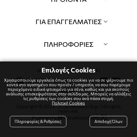
Τα Νέα μας
Όλα τα προιόντα
ΓΙΑ ΕΠΑΓΓΕΛΜΑΤΙΕΣ
Προσφορές
Νέες αφίξεις
B2B
Brands
ΠΛΗΡΟΦΟΡΙΕΣ
Λογαριαμός
Τρόποι αποστολής
Όροι χρήσης
Τρόποι πληρωμής
Πολιτική Cookies
Επιλογές Cookies
ΑΡΙΘΜΟΣ ΓΕΜΗ: 10239484543
Επιστροφές
Πολιτική Απορρήτου
Χρησιμοποιούμε εργαλεία όπως τα cookies για να σε φέρνουμε πιο
κοντά στο αγαπημένο σου προϊόν / υπηρεσία, να σου παρέχουμε
περιεχόμενο ειδικά φτιαγμένο για σένα, καθώς και για σκοπούς
ανάλυσης επισκεψιμότητας στην σελίδα μας. Μπορείς να αλλάξεις
τις ρυθμίσεις των cookies σου ανά πάσα στιγμή.
Πολιτική Cookies
Copyright © 2024
-2026 dianaworld.gr | All rights
reserved.

Powered by
|
Developed with

Πληροφορίες & Ρυθμίσεις
Αποδοχή Όλων