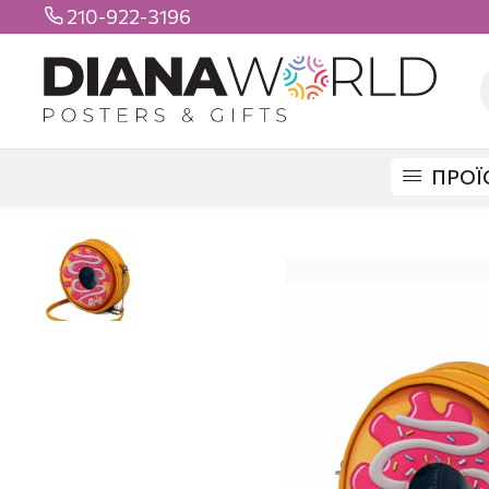
210-922-3196

ΠΡΟΪ
DIANAWORLD
ΠΡΟΪΟΝΤΑ
ΤΣΑΝΤΕΣ
ΒΟΛΤΑΣ
ΤΣΑΝΤΑ DONUTS 