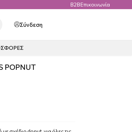
B2B
Επικοινωνία
Σύνδεση
ΟΣΦΟΡΕΣ
S POPNUT
με σχέδιο donut, για όλες τις