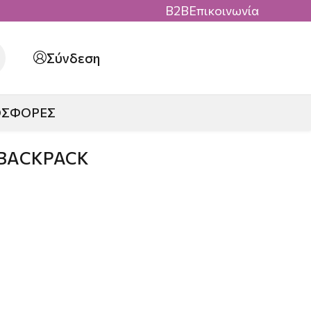
B2B
Επικοινωνία
Σύνδεση
ΟΣΦΟΡΕΣ
 ΒΑCKPACK