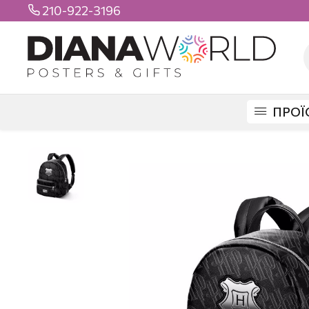
210-922-3196

ΠΡΟΪ
DIANAWORLD
ΠΡΟΪΟΝΤΑ
ΤΣΑΝΤΕΣ
ΒΟΛΤΑΣ
HARRY POTTER ΒΑ