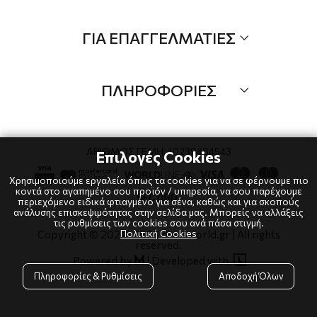
Τα Νέα μας
Όλα τα προιόντα
ΓΙΑ ΕΠΑΓΓΕΛΜΑΤΙΕΣ
Προσφορές
Νέες αφίξεις
B2B
Brands
ΠΛΗΡΟΦΟΡΙΕΣ
Λογαριαμός
Τρόποι αποστολής
Όροι χρήσης
Τρόποι πληρωμής
Πολιτική Cookies
ΑΡΙΘΜΟΣ ΓΕΜΗ: 10239484543
Επιλογές Cookies
Επιστροφές
Πολιτική Απορρήτου
Χρησιμοποιούμε εργαλεία όπως τα cookies για να σε φέρνουμε πιο
κοντά στο αγαπημένο σου προϊόν / υπηρεσία, να σου παρέχουμε
περιεχόμενο ειδικά φτιαγμένο για σένα, καθώς και για σκοπούς
ανάλυσης επισκεψιμότητας στην σελίδα μας. Μπορείς να αλλάξεις
τις ρυθμίσεις των cookies σου ανά πάσα στιγμή.
Πολιτική Cookies
Copyright © 2024
-2026 dianaworld.gr | All rights
reserved.

Powered by
|
Developed with

Πληροφορίες & Ρυθμίσεις
Αποδοχή Όλων