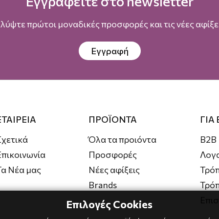
Εγγραφείτε στο newsletter
λύψτε πρώτοι μοναδικές προσφορές και τις νέες αφίξει
Εγγραφή
ΕΤΑΙΡΕΙΑ
ΠΡΟΪΟΝΤΑ
ΓΙΑ
Σχετικά
Όλα τα προιόντα
B2B
Επικοινωνία
Προσφορές
Λογ
Τα Νέα μας
Νέες αφίξεις
Τρόπ
Brands
Τρό
Επι
Επιλογές Cookies