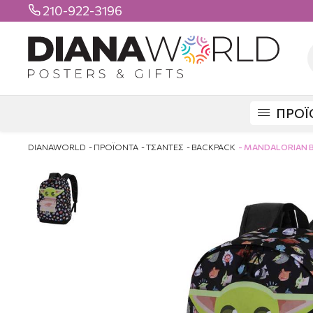
210-922-3196

ΠΡΟΪ
DIANAWORLD
ΠΡΟΪΟΝΤΑ
ΤΣΑΝΤΕΣ
BACKPACK
MANDALORIAN 