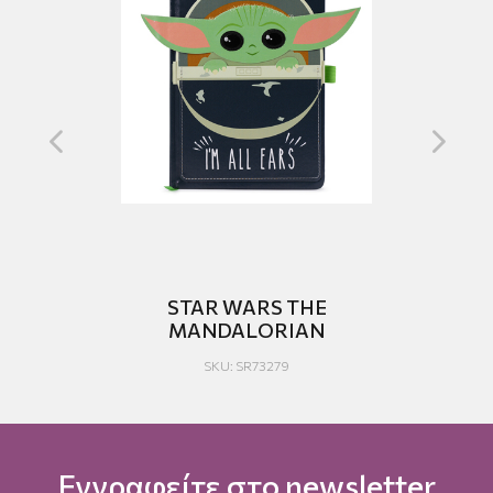
MAN
STAR WARS THE
ST
MANDALORIAN
S
SKU: SR73279
Εγγραφείτε στο newsletter