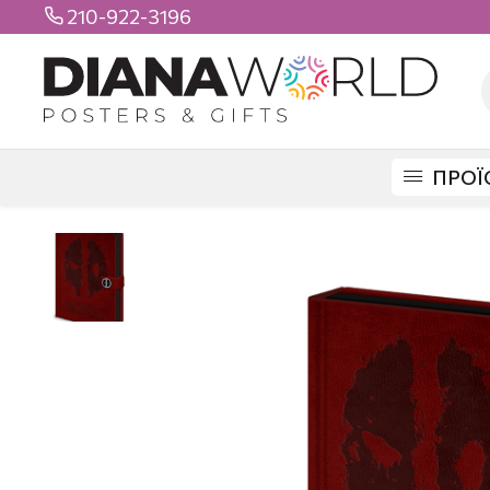
210-922-3196

ΠΡΟΪ
DIANAWORLD
ΠΡΟΪΟΝΤΑ
ΣΧΟΛΙΚΑ
ΤΕΤΡΑΔΙΑ
PREMIUM
DEADP