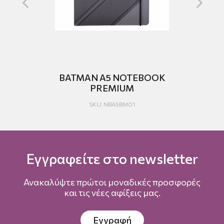
BATMAN A5 NOTEBOOK
ST
AW
PREMIUM
S
SKU: NBA5BM01
Εγγραφείτε στο newsletter
Ανακαλύψτε πρώτοι μοναδικές προσφορές
και τις νέες αφίξεις μας.
Εγγραφή