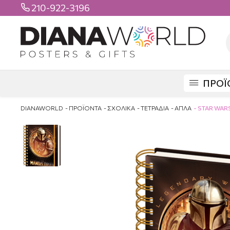
210-922-3196

ΠΡΟΪ
DIANAWORLD
ΠΡΟΪΟΝΤΑ
ΣΧΟΛΙΚΑ
ΤΕΤΡΑΔΙΑ
ΑΠΛΑ
STAR WAR