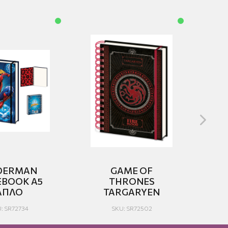
DERMAN
GAME OF
BOOK A5
THRONES
ΚΟ
AΠΛΟ
TARGARYEN
: SR72734
SKU: SR72502