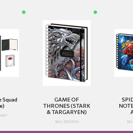
e Squad
GAME OF
SPI
e)
THRONES (STARK
NOTE
& TARGARYEN)
3467
SKU: SR72503
SKU