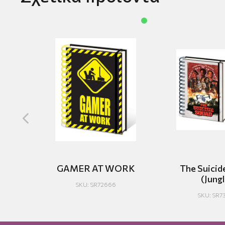
4
GAMER AT WORK
The Suicid
(Jungl
SKU: SR72666
Ο
SKU: SR7