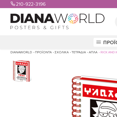
210-922-3196

ΠΡΟΪ
DIANAWORLD
ΠΡΟΪΟΝΤΑ
ΣΧΟΛΙΚΑ
ΤΕΤΡΑΔΙΑ
ΑΠΛΑ
RICK AND