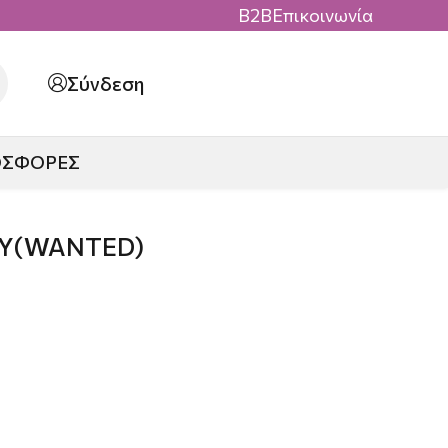
B2B
Επικοινωνία
Σύνδεση
ΟΣΦΟΡΕΣ
TY(WANTED)