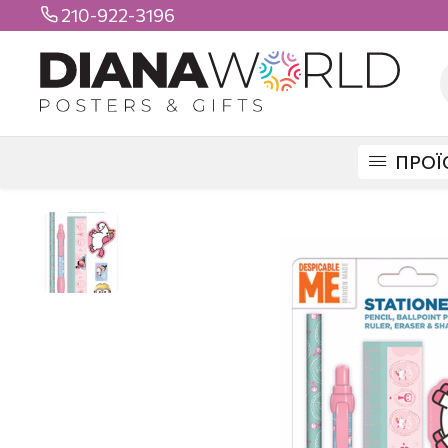
210-922-3196

ΠΡΟΪ
DIANAWORLD
ΠΡΟΪΟΝΤΑ
ΣΧΟΛΙΚΑ
ΣΧΟΛΙΚΑ ΣΕΤ
DESPICABLE M