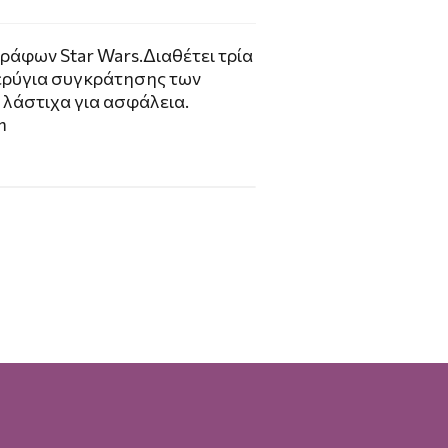
άφων Star Wars.Διαθέτει τρία
ερύγια συγκράτησης των
 λάστιχα για ασφάλεια.
m