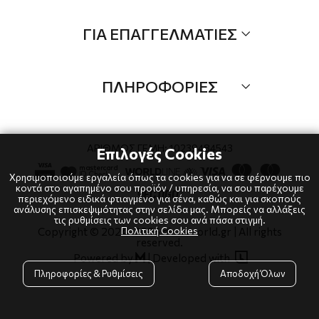
Τα Νέα μας
Όλα τα προιόντα
ΓΙΑ ΕΠΑΓΓΕΛΜΑΤΙΕΣ
Προσφορές
Νέες αφίξεις
B2B
Brands
ΠΛΗΡΟΦΟΡΙΕΣ
Λογαριαμός
Τρόποι αποστολής
Όροι χρήσης
Τρόποι πληρωμής
Πολιτική Cookies
ΑΡΙΘΜΟΣ ΓΕΜΗ: 10239484543
Επιλογές Cookies
Επιστροφές
Πολιτική Απορρήτου
Χρησιμοποιούμε εργαλεία όπως τα cookies για να σε φέρνουμε πιο
κοντά στο αγαπημένο σου προϊόν / υπηρεσία, να σου παρέχουμε
περιεχόμενο ειδικά φτιαγμένο για σένα, καθώς και για σκοπούς
ανάλυσης επισκεψιμότητας στην σελίδα μας. Μπορείς να αλλάξεις
τις ρυθμίσεις των cookies σου ανά πάσα στιγμή.
Πολιτική Cookies
Copyright © 2024
-2026 dianaworld.gr | All rights
reserved.

Powered by
|
Developed with

Πληροφορίες & Ρυθμίσεις
Αποδοχή Όλων