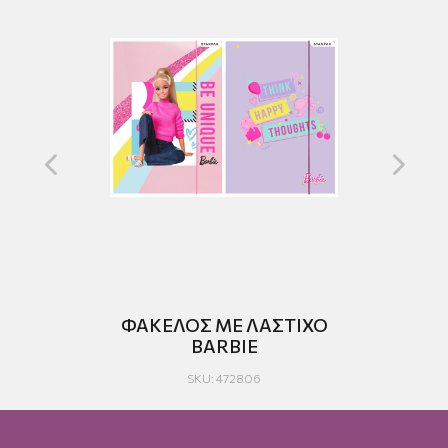
ΦΑΚΕΛΟΣ ΜΕ ΛΑΣΤΙΧΟ
BARBIE
MA
SKU: 472806