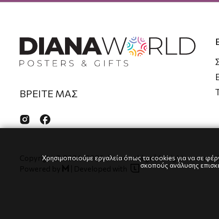
ΒΡΕΙΤΕ ΜΑΣ


Χρησιμοποιούμε εργαλεία όπως τα cookies για να σε φέρν
Copyright © 2024
-2026 dianaworld.gr | All rights reserved
σκοπούς ανάλυσης επισκεψ

Powered by
|
Developed with
