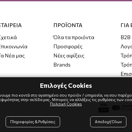
ΕΤΑΙΡΕΙΑ
ΠΡΟΪΟΝΤΑ
ΓΙΑ
Σχετικά
Όλα τα προιόντα
B2B
Επικοινωνία
Προσφορές
Λογ
Τα Νέα μας
Νέες αφίξεις
Τρόπ
Brands
Τρό
Επι
Επιλογές Cookies
ουμε πιο κοντά στο αγαπημένο σου προϊόν / υπηρεσία, να σου παρέχου
.
ιμότητας στην σελίδα μας. Μπορείς να αλλάξεις τις ρυθμίσεις των coo
Πολιτική Cookies
Πληροφορίες & Ρυθμίσεις
Αποδοχή Όλων