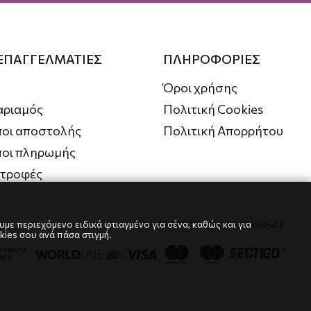
 ΕΠΑΓΓΕΛΜΑΤΙΕΣ
ΠΛΗΡΟΦΟΡΙΕΣ
Όροι χρήσης
αριαμός
Πολιτική Cookies
οι αποστολής
Πολιτική Απορρήτου
ποι πληρωμής
στροφές
με περιεχόμενο ειδικά φτιαγμένο για σένα, καθώς και για
ΑΡΙΘΜΟΣ ΓΕΜΗ: 10239484543
kies σου ανά πάσα στιγμή.