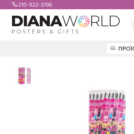
210-922-3196

ΠΡΟΪ
DIANAWORLD
ΠΡΟΪΟΝΤΑ
ΣΧΟΛΙΚΑ
ΜΟΛΥΒΙΑ
ΜΟΛΥΒΙ BARBIE