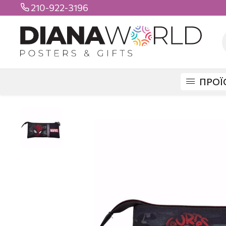
210-922-3196

ΠΡΟΪ
DIANAWORLD
ΠΡΟΪΟΝΤΑ
ΣΧΟΛΙΚΑ
ΚΑΣΕΤΙΝΕΣ
ΤΡΙΠΛΕΣ
SPIDE