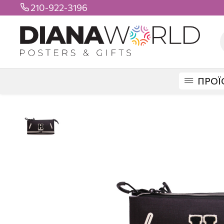
210-922-3196

ΠΡΟΪ
DIANAWORLD
ΠΡΟΪΟΝΤΑ
ΣΧΟΛΙΚΑ
ΚΑΣΕΤΙΝΕΣ
ΤΡΙΠΛΕΣ
HARRY