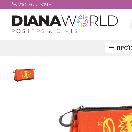
210-922-3196

ΠΡΟΪ
DIANAWORLD
ΠΡΟΪΟΝΤΑ
ΣΧΟΛΙΚΑ
ΚΑΣΕΤΙΝΕΣ
ΤΡΙΠΛΕΣ
HARRY