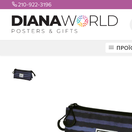
210-922-3196

ΠΡΟΪ
DIANAWORLD
ΠΡΟΪΟΝΤΑ
ΣΧΟΛΙΚΑ
ΚΑΣΕΤΙΝΕΣ
ΤΡΙΠΛΕΣ
CORPS