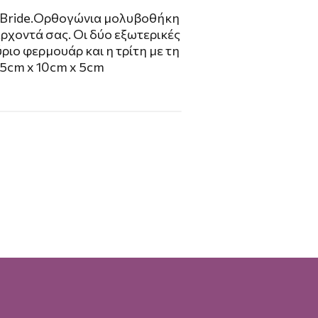
e Bride.Ορθογώνια μολυβοθήκη
άρχοντά σας. Οι δύο εξωτερικές
ριο φερμουάρ και η τρίτη με τη
3,5cm x 10cm x 5cm