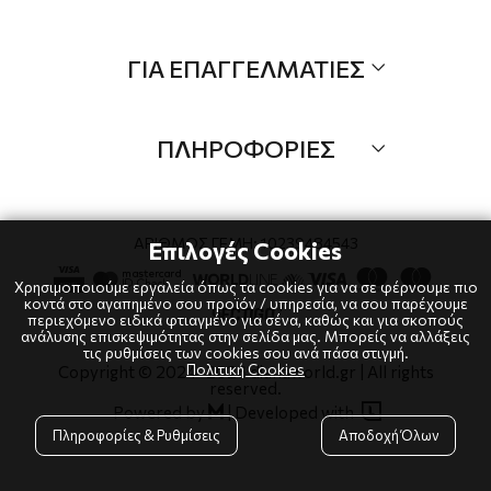
Τα Νέα μας
Όλα τα προιόντα
ΓΙΑ ΕΠΑΓΓΕΛΜΑΤΙΕΣ
Προσφορές
Νέες αφίξεις
B2B
Brands
ΠΛΗΡΟΦΟΡΙΕΣ
Λογαριαμός
Τρόποι αποστολής
Όροι χρήσης
Τρόποι πληρωμής
Πολιτική Cookies
ΑΡΙΘΜΟΣ ΓΕΜΗ: 10239484543
Επιλογές Cookies
Επιστροφές
Πολιτική Απορρήτου
Χρησιμοποιούμε εργαλεία όπως τα cookies για να σε φέρνουμε πιο
κοντά στο αγαπημένο σου προϊόν / υπηρεσία, να σου παρέχουμε
περιεχόμενο ειδικά φτιαγμένο για σένα, καθώς και για σκοπούς
ανάλυσης επισκεψιμότητας στην σελίδα μας. Μπορείς να αλλάξεις
τις ρυθμίσεις των cookies σου ανά πάσα στιγμή.
Πολιτική Cookies
Copyright © 2024
-2026 dianaworld.gr | All rights
reserved.

Powered by
|
Developed with

Πληροφορίες & Ρυθμίσεις
Αποδοχή Όλων