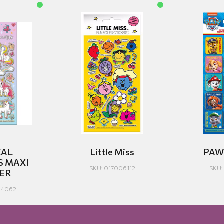
CAL
Little Miss
PAW
S MAXI
SKU: 017006112
SKU:
KER
04062