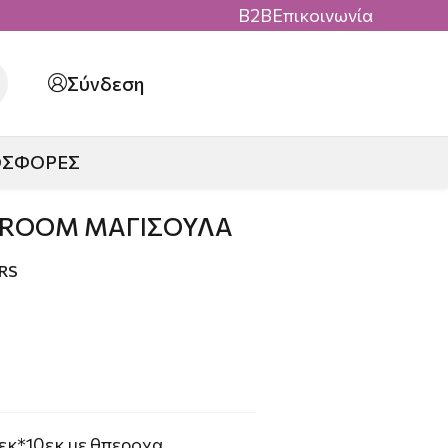
B2B
Επικοινωνία
Σύνδεση
ΟΣΦΟΡΕΣ
BROOM ΜΑΓΙΣΟΥΛΑ
RS
εκ*10εκ με θπεροχα