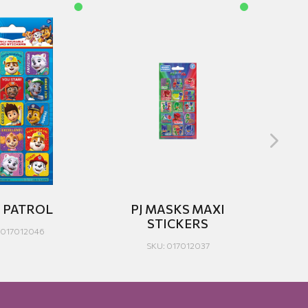
 PATROL
PJ MASKS MAXI
M
STICKERS
 017012046
SKU: 017012037