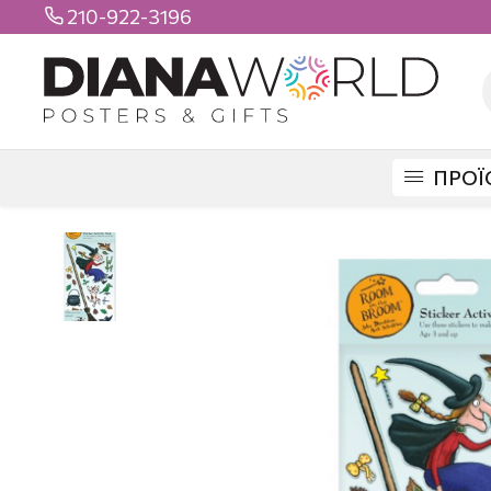
210-922-3196

ΠΡΟΪ
DIANAWORLD
ΠΡΟΪΟΝΤΑ
STICKERS
MAXI STICKERS
ROOM ON T