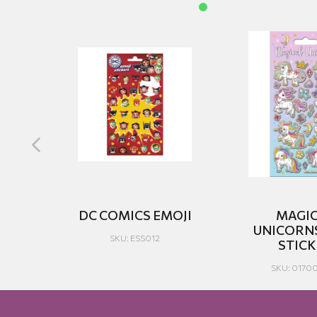
ERS
DC COMICS EMOJI
MAGI
RS
UNICORN
SKU: ESS012
STIC
SKU: 0170