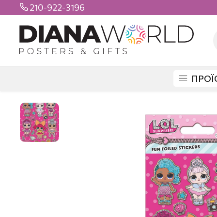
210-922-3196

ΠΡΟΪ
DIANAWORLD
ΠΡΟΪΟΝΤΑ
STICKERS
MAXI STICKERS
LOL SURPRI