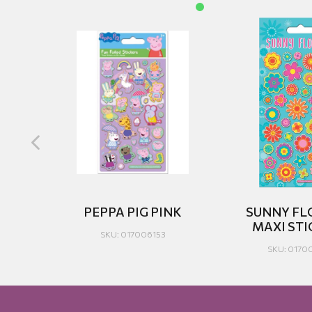
PEPPA PIG PINK
SUNNY F
MAXI STI
SKU: 017006153
SKU: 0170