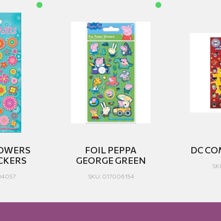
LOWERS
FOIL PEPPA
DC CO
CKERS
GEORGE GREEN
SK
04057
SKU: 017006154