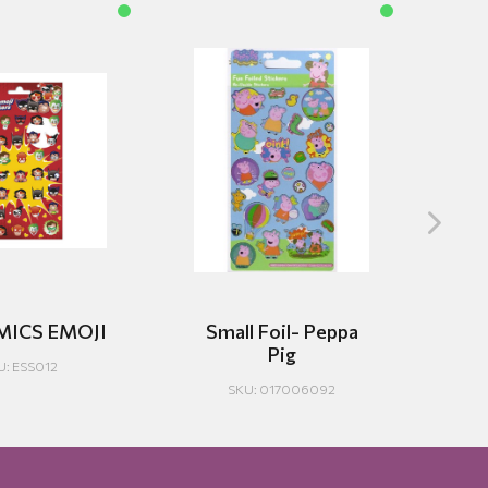
MICS EMOJI
Small Foil- Peppa
Pig
U
U: ESS012
SKU: 017006092