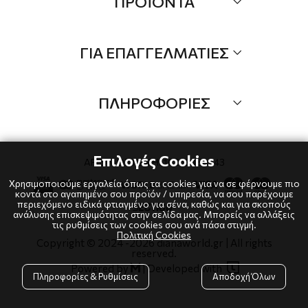
ΠΡΟΪΟΝΤΑ
Επικοινωνία
Τα Νέα μας
Όλα τα προιόντα
ΓΙΑ ΕΠΑΓΓΕΛΜΑΤΙΕΣ
Προσφορές
Νέες αφίξεις
B2B
Brands
ΠΛΗΡΟΦΟΡΙΕΣ
Λογαριαμός
Τρόποι αποστολής
Όροι χρήσης
Τρόποι πληρωμής
Πολιτική Cookies
Επιλογές Cookies
ΑΡΙΘΜΟΣ ΓΕΜΗ: 10239484543
Επιστροφές
Πολιτική Απορρήτου
Χρησιμοποιούμε εργαλεία όπως τα cookies για να σε φέρνουμε πιο
κοντά στο αγαπημένο σου προϊόν / υπηρεσία, να σου παρέχουμε
περιεχόμενο ειδικά φτιαγμένο για σένα, καθώς και για σκοπούς
ανάλυσης επισκεψιμότητας στην σελίδα μας. Μπορείς να αλλάξεις
τις ρυθμίσεις των cookies σου ανά πάσα στιγμή.
Πολιτική Cookies
Copyright © 2024
-2026 dianaworld.gr | All rights
reserved.

Powered by
|
Developed with

Πληροφορίες & Ρυθμίσεις
Αποδοχή Όλων