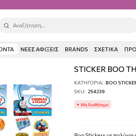
ΟΝΤΑ
ΝΕΕΣ ΑΦΙΞΕΙΣ
BRANDS
ΣΧΕΤΙΚΑ
ΠΡ
O THOMAS & FRIENDS
STICKER BOO T
ΚΑΤΗΓΟΡΙΑ:
ΒΟΟ STICKE
SKU:
254239
Μη διαθέσιμο
Boo Stickers με πολύχρ