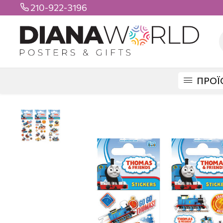
210-922-3196

ΠΡΟΪ
DIANAWORLD
ΠΡΟΪΟΝΤΑ
STICKERS
ΒΟΟ STICKERS
STICKER BO