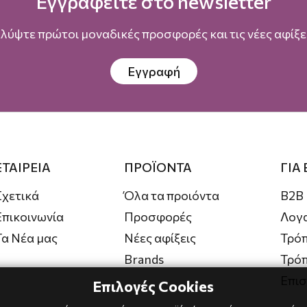
Εγγραφείτε στο newsletter
λύψτε πρώτοι μοναδικές προσφορές και τις νέες αφίξει
Εγγραφή
ΕΤΑΙΡΕΙΑ
ΠΡΟΪΟΝΤΑ
ΓΙΑ
Σχετικά
Όλα τα προιόντα
B2B
Επικοινωνία
Προσφορές
Λογ
Τα Νέα μας
Νέες αφίξεις
Τρόπ
Brands
Τρό
Επι
Επιλογές Cookies