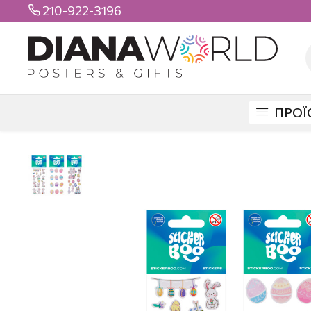
210-922-3196

ΠΡΟΪ
DIANAWORLD
ΠΡΟΪΟΝΤΑ
STICKERS
ΒΟΟ STICKERS
STICKER BO