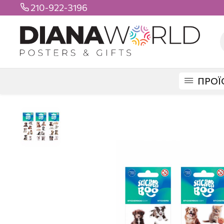
210-922-3196

ΠΡΟΪ
DIANAWORLD
ΠΡΟΪΟΝΤΑ
STICKERS
ΒΟΟ STICKERS
STICKER BO