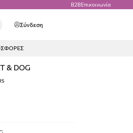
B2B
Επικοινωνία
Σύνδεση
ΟΣΦΟΡΕΣ
T & DOG
RS
G