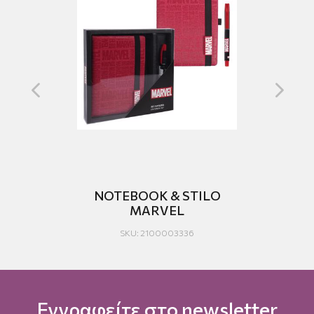
 &
NOTEBOOK & STILO
MARVEL
SKU: 2100003336
Εγγραφείτε στο newsletter