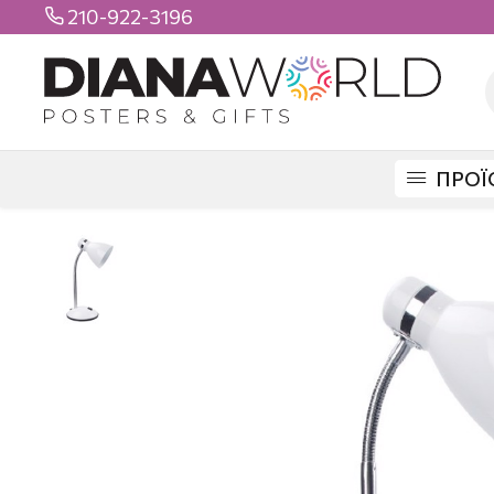
210-922-3196

ΠΡΟΪ
DIANAWORLD
ΠΡΟΪΟΝΤΑ
ΦΩΤΙΣΤΙΚΑ
DESK LAMP