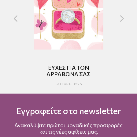
RY
ΕΥΧΕΣ ΓΙΑ ΤΟΝ
Γ
ΑΡΡΑΒΩΝΑ ΣΑΣ
SKU: MBUB026
Εγγραφείτε στο newsletter
Ανακαλύψτε πρώτοι μοναδικές προσφορές
και τις νέες αφίξεις μας.