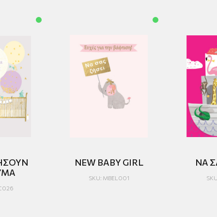
ΖΗΣΟΥΝ
NEW BABY GIRL
ΝΑ Σ
ΥΜΑ
SKU: MBEL001
SKU
C026