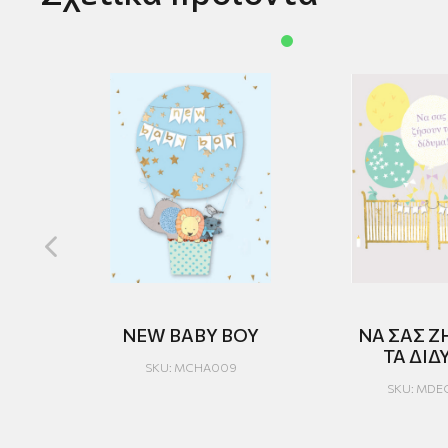
Ε
NEW BABY BOY
ΝΑ ΣΑΣ 
ΤΑ ΔΙΔ
SKU: MCHA009
SKU: MDE