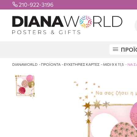
210-922-3196

ΠΡΟΪ
DIANAWORLD
ΠΡΟΪΟΝΤΑ
ΕΥΧΕΤΗΡΙΕΣ ΚΑΡΤΕΣ
MIDI 9 X 11,5
ΝΑ Σ