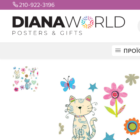
210-922-3196

ΠΡΟΪ
DIANAWORLD
ΠΡΟΪΟΝΤΑ
ΕΥΧΕΤΗΡΙΕΣ ΚΑΡΤΕΣ
GIFT 8 X 8
ΧΩΡΙΣ