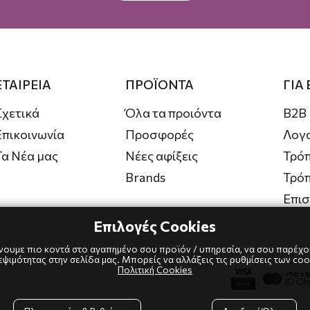
ΕΤΑΙΡΕΙΑ
ΠΡΟΪΟΝΤΑ
ΓΙΑ
Σχετικά
Όλα τα προιόντα
B2B
Επικοινωνία
Προσφορές
Λογ
Τα Νέα μας
Νέες αφίξεις
Τρόπ
Brands
Τρό
Επι
Επιλογές Cookies
ουμε πιο κοντά στο αγαπημένο σου προϊόν / υπηρεσία, να σου παρέχου
.
ιμότητας στην σελίδα μας. Μπορείς να αλλάξεις τις ρυθμίσεις των coo
Πολιτική Cookies