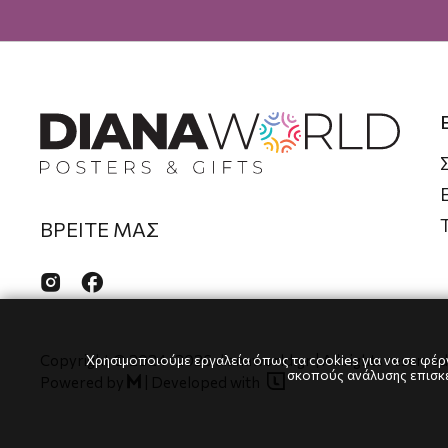
ΒΡΕΙΤΕ ΜΑΣ


Χρησιμοποιούμε εργαλεία όπως τα cookies για να σε φέρν
Copyright © 2024
-2026 dianaworld.gr | All rights reserved
σκοπούς ανάλυσης επισκεψ

Powered by
|
Developed with
