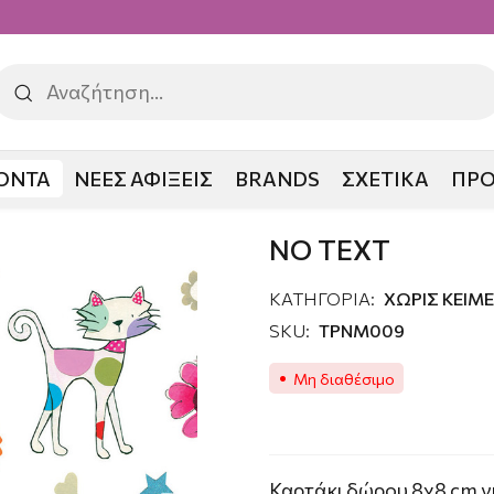
ΟΝΤΑ
ΝΕΕΣ ΑΦΙΞΕΙΣ
BRANDS
ΣΧΕΤΙΚΑ
ΠΡ
 ΚΕΙΜΕΝΟ
NO TEXT
NO TEXT
ΚΑΤΗΓΟΡΙΑ:
ΧΩΡΙΣ ΚΕΙΜ
SKU:
TPNM009
Μη διαθέσιμο
Καρτάκι δώρου 8χ8 cm γι