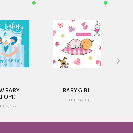
W BABY
BABY GIRL
ΝΑ
ΑΓΟΡΙ)
SKU: TPNM011
: ΤSQ079