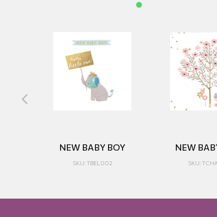
OY
NEW BABY BOY
NEW BABY
SKU: TBEL002
SKU: TCH