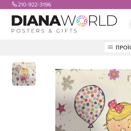
210-922-3196

ΠΡΟΪ
DIANAWORLD
ΠΡΟΪΟΝΤΑ
ΕΥΧΕΤΗΡΙΕΣ ΚΑΡΤΕΣ
GIFT 8 X 8
ΓΕΝΝΗ