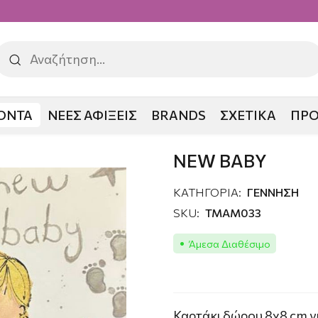
ΟΝΤΑ
ΝΕΕΣ ΑΦΙΞΕΙΣ
BRANDS
ΣΧΕΤΙΚΑ
ΠΡ
ΣΗ
NEW BABY
NEW BABY
ΚΑΤΗΓΟΡΙΑ:
ΓΕΝΝΗΣΗ
SKU:
TMAM033
Άμεσα Διαθέσιμο
Καρτάκι δώρου 8χ8 cm γι