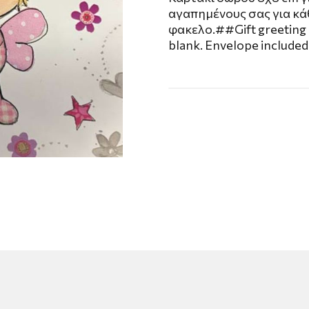
αγαπημένους σας για κά
φακελο.##Gift greeting c
blank. Envelope included