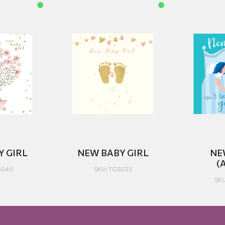
 GIRL
NEW BABY GIRL
NE
(
A040
SKU: TGS023
SKU