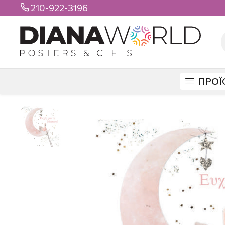
210-922-3196

ΠΡΟΪ
DIANAWORLD
ΠΡΟΪΟΝΤΑ
ΕΥΧΕΤΗΡΙΕΣ ΚΑΡΤΕΣ
GIFT 8 X 8
ΒΑΦΤΙΣ