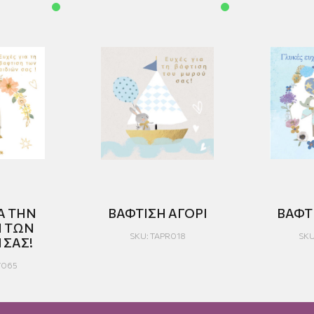
Α ΤΗΝ
ΒΑΦΤΙΣΗ ΑΓΟΡΙ
ΒΑΦΤ
Η ΤΩΝ
SKU: TAPR018
SKU
 ΣΑΣ!
Y065