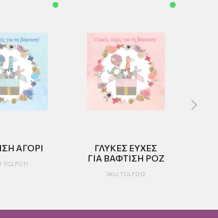
ΙΣΗ ΑΓΟΡΙ
ΓΛΥΚΕΣ ΕΥΧΕΣ
ΓΙΑ ΒΑΦΤΙΣΗ ΡΟΖ
Β
: TGLF011
SKU: TGLF012