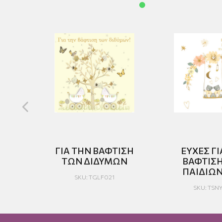
ΤΣΙ
ΓΙΑ ΤΗΝ ΒΑΦΤΙΣΗ
ΕΥΧΕΣ ΓΙ
ΤΩΝ ΔΙΔΥΜΩΝ
ΒΑΦΤΙΣ
ΠΑΙΔΙΩΝ
SKU: TGLF021
SKU: TSN