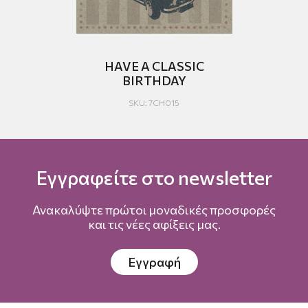
Ν!
HAVE A CLASSIC
ΝΑ
BIRTHDAY
SKU: 7CH015
Εγγραφείτε στο newsletter
Ανακαλύψτε πρώτοι μοναδικές προσφορές
και τις νέες αφίξεις μας.
Εγγραφή