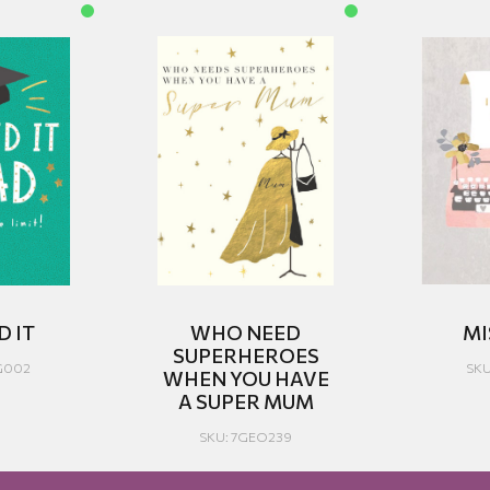
D IT
WHO NEED
MI
SUPERHEROES
G002
SKU
WHEN YOU HAVE
A SUPER MUM
SKU: 7GEO239