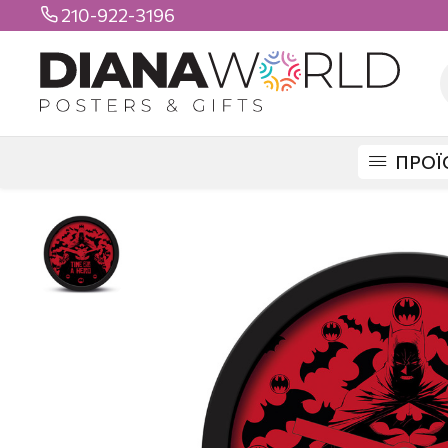
210-922-3196

ΠΡΟΪ
DIANAWORLD
ΠΡΟΪΟΝΤΑ
ΕΙΔΗ ΣΠΙΤΙΟΥ
DESK CLOCK
DESK CLO