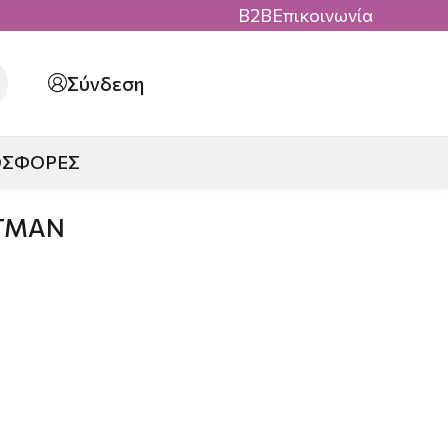
B2B
Επικοινωνία
Σύνδεση
ΟΣΦΟΡΕΣ
ATMAN