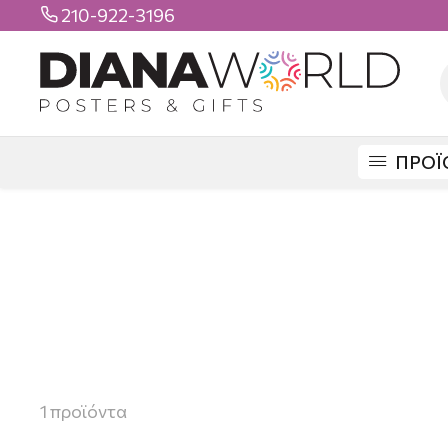
210-922-3196

ΠΡΟΪ
1
προϊόντα