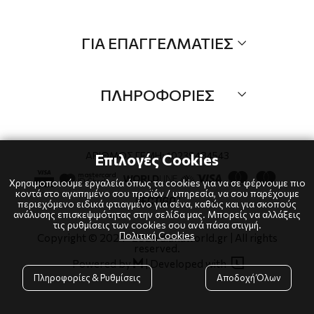
Τα Νέα μας
Όλα τα προιόντα
ΓΙΑ ΕΠΑΓΓΕΛΜΑΤΙΕΣ
Προσφορές
Νέες αφίξεις
B2B
Brands
ΠΛΗΡΟΦΟΡΙΕΣ
Λογαριαμός
Τρόποι αποστολής
Όροι χρήσης
Τρόποι πληρωμής
Πολιτική Cookies
ΑΡΙΘΜΟΣ ΓΕΜΗ: 10239484543
Επιλογές Cookies
Επιστροφές
Πολιτική Απορρήτου
Χρησιμοποιούμε εργαλεία όπως τα cookies για να σε φέρνουμε πιο
κοντά στο αγαπημένο σου προϊόν / υπηρεσία, να σου παρέχουμε
περιεχόμενο ειδικά φτιαγμένο για σένα, καθώς και για σκοπούς
ανάλυσης επισκεψιμότητας στην σελίδα μας. Μπορείς να αλλάξεις
τις ρυθμίσεις των cookies σου ανά πάσα στιγμή.
Πολιτική Cookies
Copyright © 2024
-2026 dianaworld.gr | All rights
reserved.

Powered by
|
Developed with

Πληροφορίες & Ρυθμίσεις
Αποδοχή Όλων